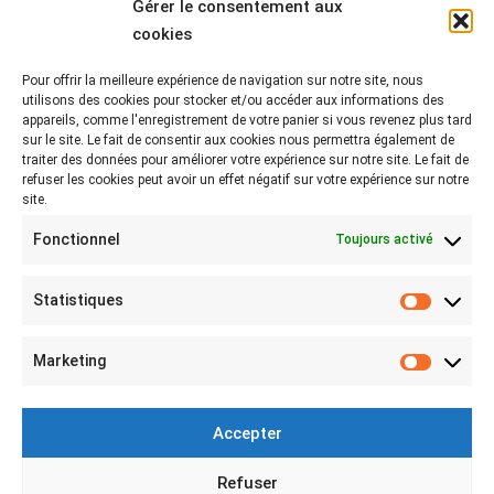
Gérer le consentement aux
cookies
Pour offrir la meilleure expérience de navigation sur notre site, nous
Rejoignez-nous sur les réseaux !
utilisons des cookies pour stocker et/ou accéder aux informations des
appareils, comme l'enregistrement de votre panier si vous revenez plus tard
Partagez-nous vos photos avec le hashtag
sur le site. Le fait de consentir aux cookies nous permettra également de
#lebeaubazar
traiter des données pour améliorer votre expérience sur notre site. Le fait de
refuser les cookies peut avoir un effet négatif sur votre expérience sur notre
site.
Fonctionnel
Toujours activé
Statistiques
Statist
MON COMPTE
Marketing
Marketi
Mon compte
Connexion
Accepter
Mes achats
Refuser