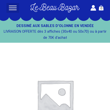
Aller
0
au
L
contenu
e
B
DESSINÉ AUX SABLES D'OLONNE EN VENDÉE
e
LIVRAISON OFFERTE dès 3 affiches (30x40 ou 50x70) ou à partir
a
de 70€ d'achat
u
B
a
z
a
r
-