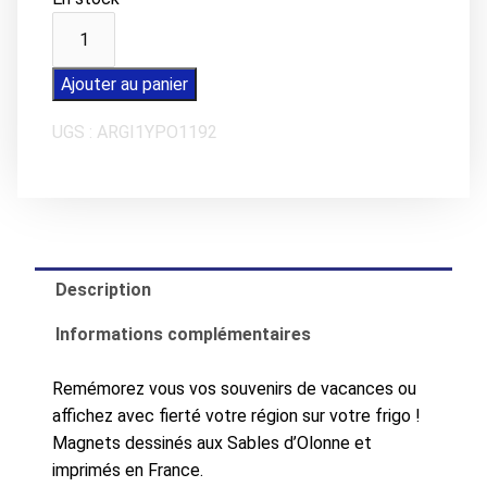
quantité
de
Magnet
Ajouter au panier
Chat
UGS :
ARGI1YPO1192
noir
et
sa
mouette
Description
Informations complémentaires
Remémorez vous vos souvenirs de vacances ou
affichez avec fierté votre région sur votre frigo !
Magnets dessinés aux Sables d’Olonne et
imprimés en France.