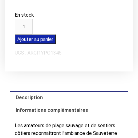
En stock
quantité
de
Magnet
Ajouter au panier
LES
UGS :
ARGI1YPO1345
SABLES
D'OLONNE
Sauveterre
Description
Informations complémentaires
Les amateurs de plage sauvage et de sentiers
côtiers reconnaîtront l’ambiance de Sauveterre