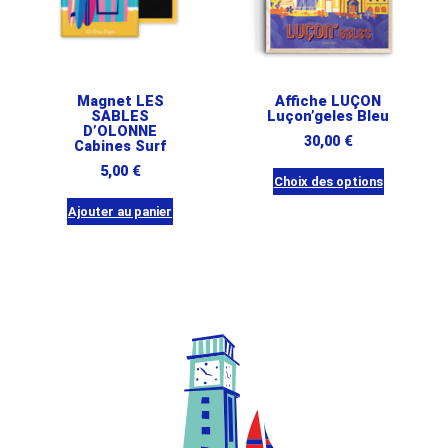
Magnet LES
Affiche LUÇON
SABLES
Luçon’geles Bleu
D’OLONNE
30,00
€
Cabines Surf
5,00
€
Choix des options
Ce
Ajouter au panier
produit
a
plusieurs
variations.
Les
options
peuvent
être
choisies