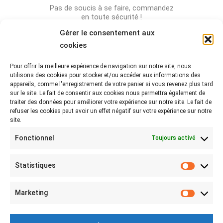
Pas de soucis à se faire, commandez
en toute sécurité !
Gérer le consentement aux
cookies
Pour offrir la meilleure expérience de navigation sur notre site, nous
Rejoignez-nous sur les réseaux !
utilisons des cookies pour stocker et/ou accéder aux informations des
appareils, comme l'enregistrement de votre panier si vous revenez plus tard
Partagez-nous vos photos avec le hashtag
sur le site. Le fait de consentir aux cookies nous permettra également de
#lebeaubazar
traiter des données pour améliorer votre expérience sur notre site. Le fait de
refuser les cookies peut avoir un effet négatif sur votre expérience sur notre
site.
Fonctionnel
Toujours activé
Statistiques
Statist
MON COMPTE
Marketing
Marketi
Mon compte
Connexion