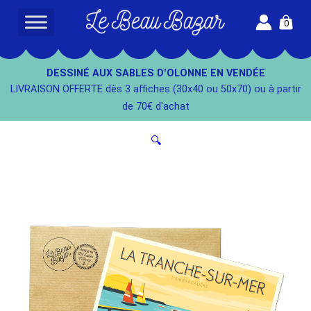
Aller
0
au
L
contenu
e
B
DESSINÉ AUX SABLES D'OLONNE EN VENDÉE
e
LIVRAISON OFFERTE dès 3 affiches (30x40 ou 50x70) ou à partir
a
de 70€ d'achat
u
B
🔍
a
z
a
r
-