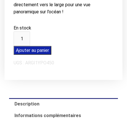
directement vers le large pour une vue
panoramique sur l’océan !
En stock
quantité
de
Carte
Ajouter au panier
postale
UGS :
ARGI1YPO450
LA
TRANCHE-
SUR-
MER
L'embarcadère
Description
Informations complémentaires