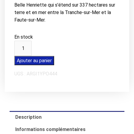
Belle Henriette qui s’étend sur 337 hectares sur
terre et en mer entre la Tranche-sur-Mer et la
Faute-sur-Mer.
En stock
quantité
de
Carte
Ajouter au panier
postale
UGS :
ARGI1YPO444
LA
FAUTE-
SUR-
MER
La
Belle
Description
Henriette
Informations complémentaires