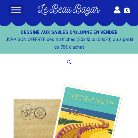
Aller
0
au
L
contenu
e
B
DESSINÉ AUX SABLES D'OLONNE EN VENDÉE
e
LIVRAISON OFFERTE dès 3 affiches (30x40 ou 50x70) ou à partir
a
de 70€ d'achat
u
B
🔍
a
z
a
r
-