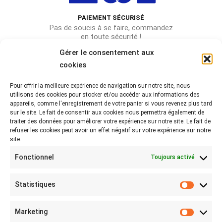
PAIEMENT SÉCURISÉ
Pas de soucis à se faire, commandez
en toute sécurité !
Gérer le consentement aux
cookies
Pour offrir la meilleure expérience de navigation sur notre site, nous
Rejoignez-nous sur les réseaux !
utilisons des cookies pour stocker et/ou accéder aux informations des
appareils, comme l'enregistrement de votre panier si vous revenez plus tard
Partagez-nous vos photos avec le hashtag
sur le site. Le fait de consentir aux cookies nous permettra également de
#lebeaubazar
traiter des données pour améliorer votre expérience sur notre site. Le fait de
refuser les cookies peut avoir un effet négatif sur votre expérience sur notre
site.
Fonctionnel
Toujours activé
Statistiques
Statist
MON COMPTE
Marketing
Marketi