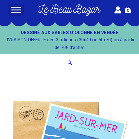
Aller
0
au
L
contenu
e
B
DESSINÉ AUX SABLES D'OLONNE EN VENDÉE
e
LIVRAISON OFFERTE dès 3 affiches (30x40 ou 50x70) ou à partir
a
de 70€ d'achat
u
B
🔍
a
z
a
r
-