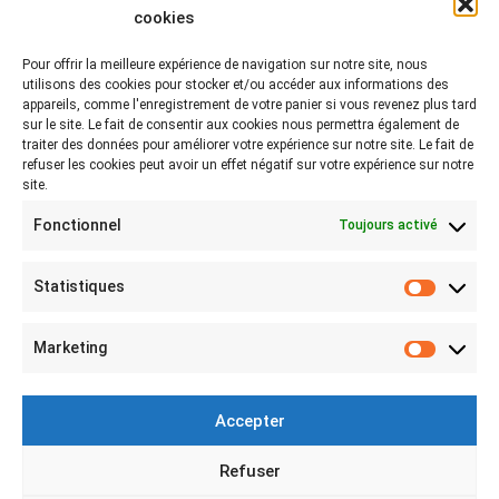
cookies
Pour offrir la meilleure expérience de navigation sur notre site, nous
Rejoignez-nous sur les réseaux !
utilisons des cookies pour stocker et/ou accéder aux informations des
appareils, comme l'enregistrement de votre panier si vous revenez plus tard
Partagez-nous vos photos avec le hashtag
sur le site. Le fait de consentir aux cookies nous permettra également de
#lebeaubazar
traiter des données pour améliorer votre expérience sur notre site. Le fait de
refuser les cookies peut avoir un effet négatif sur votre expérience sur notre
site.
Fonctionnel
Toujours activé
Statistiques
Statist
MON COMPTE
Marketing
Marketi
Mon compte
Connexion
Accepter
Mes achats
Refuser