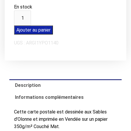
En stock
quantité
de
Carte
Ajouter au panier
postale
UGS :
ARGI1YPO1140
JARD-
SUR-
MER
Plage
de
Boisvinet
Description
Informations complémentaires
Cette carte postale est dessinée aux Sables
d’Olonne et imprimée en Vendée sur un papier
350g/m² Couché Mat.