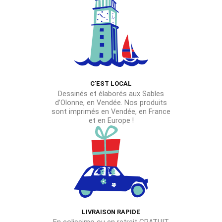
Les
Les
options
options
peuvent
peuvent
être
être
choisies
choisies
sur
sur
la
C'EST LOCAL
la
page
Dessinés et élaborés aux Sables
page
du
d’Olonne, en Vendée. Nos produits
du
sont imprimés en Vendée, en France
produit
et en Europe !
produit
LIVRAISON RAPIDE