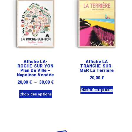
a
plusieurs
plusieurs
variations.
variations.
Les
Les
options
options
peuvent
peuvent
être
être
choisies
choisies
sur
sur
Affiche LA-
Affiche LA
la
ROCHE-SUR-YON
TRANCHE-SUR-
la
page
Plan De Ville –
MER La Terrière
page
Napoléon Vendée
du
20,00
€
du
Plage
20,00
€
–
30,00
€
produit
produit
de
Choix des options
Choix des options
prix :
Ce
Ce
20,00 €
produit
produit
à
a
a
30,00 €
plusieurs
plusieurs
variations.
variations.