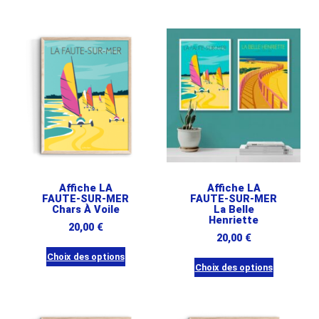
Affiche LA
Affiche LA
FAUTE-SUR-MER
FAUTE-SUR-MER
Chars À Voile
La Belle
Henriette
20,00
€
20,00
€
Choix des options
Choix des options
Ce
Ce
produit
produit
a