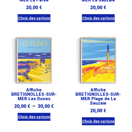
MER La Parée
MER La Sauzaie
sur
page
20,00
€
20,00
€
la
du
page
Choix des options
Choix des options
produit
du
Ce
Ce
produit
produit
produit
a
a
plusieurs
plusieurs
variations.
variations.
Les
Les
options
options
peuvent
peuvent
être
être
Affiche
Affiche
choisies
choisies
BRETIGNOLLES-SUR-
BRETIGNOLLES-SUR-
MER Les Dunes
sur
MER Plage de La
sur
Sauzaie
Plage
20,00
€
–
30,00
€
la
la
20,00
€
de
page
page
Choix des options
prix :
du
du
Choix des options
Ce
20,00 €
produit
produit
Ce
produit