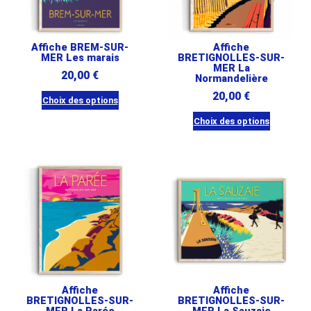
Affiche BREM-SUR-
Affiche
MER Les marais
BRETIGNOLLES-SUR-
MER La
20,00
€
Normandelière
20,00
€
Choix des options
Ce
Choix des options
produit
Ce
a
produit
plusieurs
a
variations.
plusieurs
Les
variations.
options
Les
peuvent
options
être
peuvent
choisies
être
Affiche
sur
Affiche
choisies
BRETIGNOLLES-SUR-
BRETIGNOLLES-SUR-
la