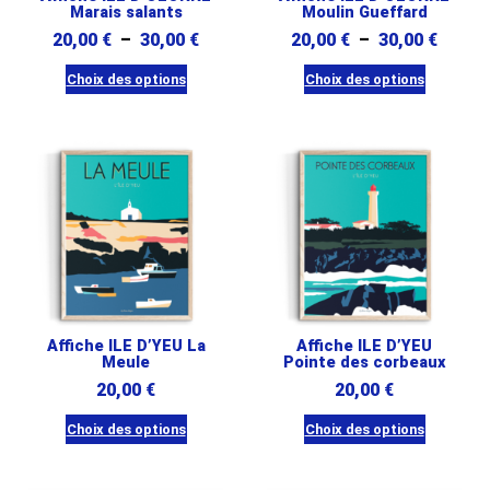
choisies
Marais salants
Moulin Gueffard
sur
sur
Plage
Plage
20,00
€
–
30,00
€
20,00
€
–
30,00
€
la
la
de
de
page
Choix des options
Choix des options
page
prix :
prix :
du
Ce
Ce
du
20,00 €
20,00 
produit
produit
produit
produit
à
à
a
a
30,00 €
30,00 
plusieurs
plusieurs
variations.
variations.
Les
Les
options
options
peuvent
peuvent
être
être
Affiche ILE D’YEU La
Affiche ILE D’YEU
choisies
choisies
Meule
Pointe des corbeaux
sur
sur
20,00
€
20,00
€
la
la
Choix des options
Choix des options
page
page
Ce
Ce
du
du
produit
produit
produit
produit