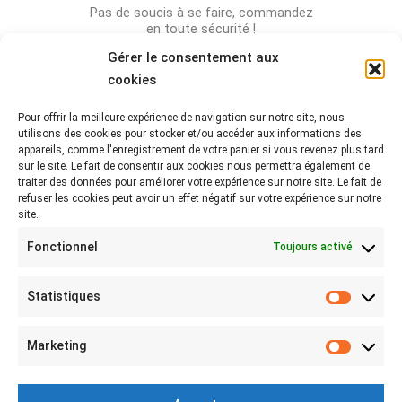
Pas de soucis à se faire, commandez
en toute sécurité !
Gérer le consentement aux
cookies
Pour offrir la meilleure expérience de navigation sur notre site, nous
Rejoignez-nous sur les réseaux !
utilisons des cookies pour stocker et/ou accéder aux informations des
appareils, comme l'enregistrement de votre panier si vous revenez plus tard
Partagez-nous vos photos avec le hashtag
sur le site. Le fait de consentir aux cookies nous permettra également de
#lebeaubazar
traiter des données pour améliorer votre expérience sur notre site. Le fait de
refuser les cookies peut avoir un effet négatif sur votre expérience sur notre
site.
Fonctionnel
Toujours activé
Statistiques
Statist
MON COMPTE
Marketing
Marketi
Mon compte
Connexion