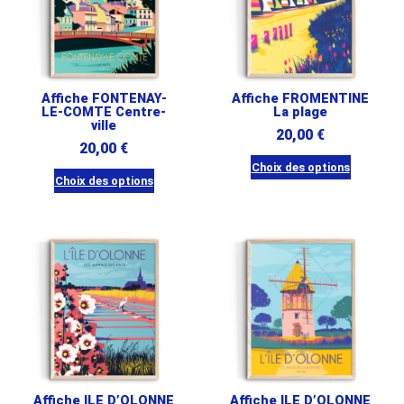
options
Les
peuvent
options
être
peuvent
choisies
être
Affiche FONTENAY-
Affiche FROMENTINE
sur
choisies
LE-COMTE Centre-
La plage
la
ville
sur
20,00
€
page
20,00
€
la
du
Choix des options
page
Choix des options
produit
Ce
du
Ce
produit
produit
produit
a
a
plusieurs
plusieurs
variations.
variations.
Les
Les
options
options
peuvent
peuvent
être
être
choisies
Affiche ILE D’OLONNE
Affiche ILE D’OLONNE