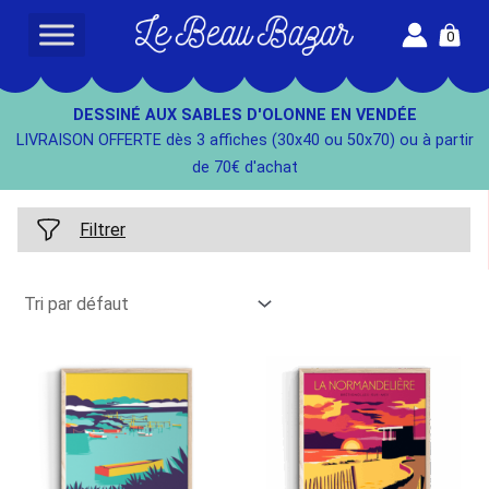
Aller
0
au
L
contenu
e
B
DESSINÉ AUX SABLES D'OLONNE EN VENDÉE
e
LIVRAISON OFFERTE dès 3 affiches (30x40 ou 50x70) ou à partir
a
de 70€ d'achat
u
B
Filtrer
a
z
a
r
-