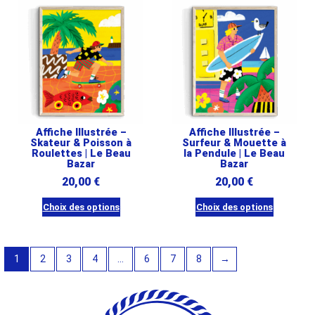
a
a
plusieurs
plusieurs
variations.
variations.
Les
Les
options
options
peuvent
peuvent
être
être
Affiche Illustrée –
Affiche Illustrée –
choisies
choisies
Skateur & Poisson à
Surfeur & Mouette à
Roulettes | Le Beau
sur
la Pendule | Le Beau
sur
Bazar
Bazar
la
la
20,00
€
20,00
€
page
page
du
du
Choix des options
Choix des options
produit
Ce
produit
Ce
produit
produit
1
2
3
a
4
…
6
7
8
→
a
plusieurs
plusieurs
variations.
variations.
Les
Les