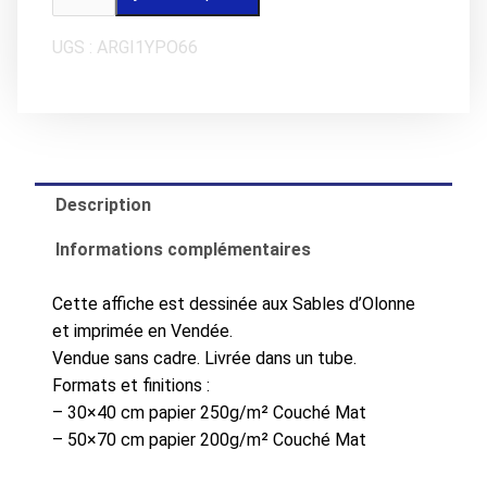
de
Affiche
UGS :
ARGI1YPO66
LES
SABLES
D'OLONNE
Pendule
DISCO
Description
Informations complémentaires
Cette affiche est dessinée aux Sables d’Olonne
et imprimée en Vendée.
Vendue sans cadre. Livrée dans un tube.
Formats et finitions :
– 30×40 cm papier 250g/m² Couché Mat
– 50×70 cm papier 200g/m² Couché Mat