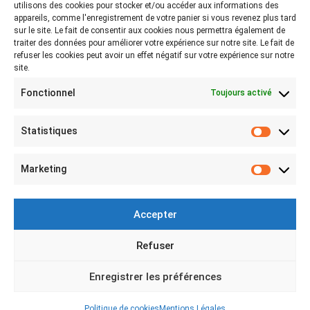
utilisons des cookies pour stocker et/ou accéder aux informations des
appareils, comme l'enregistrement de votre panier si vous revenez plus tard
Partagez-nous vos photos avec le hashtag
sur le site. Le fait de consentir aux cookies nous permettra également de
#lebeaubazar
traiter des données pour améliorer votre expérience sur notre site. Le fait de
refuser les cookies peut avoir un effet négatif sur votre expérience sur notre
site.
Fonctionnel
Toujours activé
Statistiques
Statist
MON COMPTE
Marketing
Marketi
Mon compte
Connexion
Accepter
Mes achats
Refuser
Le Beau Bazar © 2016-2026 Tous droits réservés -
Mentions légales
-
Enregistrer les préférences
Design Marceline Communication
Politique de cookies
Mentions Légales