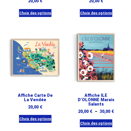
20,00
€
20,00
€
Choix des options
Choix des options
Ce
Ce
produit
produit
a
a
plusieurs
plusieurs
variations.
variations.
Les
Les
options
options
peuvent
peuvent
être
être
choisies
choisies
sur
sur
Affiche Carte De
Affiche ILE
La Vendée
D’OLONNE Marais
la
la
Salants
20,00
€
page
page
Plage
20,00
€
–
30,00
€
du
du
de
Choix des options
produit
produit
Choix des options
prix :
Ce
Ce