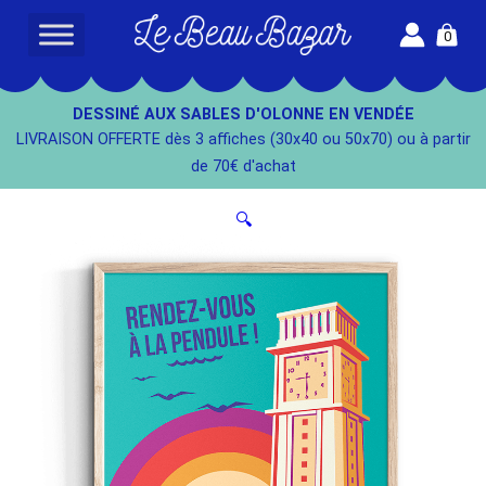
Aller
0
au
L
contenu
e
B
DESSINÉ AUX SABLES D'OLONNE EN VENDÉE
e
LIVRAISON OFFERTE dès 3 affiches (30x40 ou 50x70) ou à partir
a
de 70€ d'achat
u
B
🔍
a
z
a
r
-