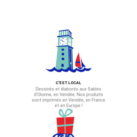
20,00 €
produit
produit
à
a
a
30,00 €
plusieurs
plusieurs
variations.
variations.
Les
Les
options
options
peuvent
peuvent
être
être
choisies
choisies
sur
sur
la
C'EST LOCAL
la
page
Dessinés et élaborés aux Sables
page
du
d’Olonne, en Vendée. Nos produits
du
sont imprimés en Vendée, en France
produit
et en Europe !
produit