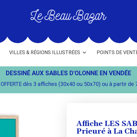
L
e
B
e
VILLES & RÉGIONS ILLUSTRÉES
POINTS DE VENT
a
u
B
DESSINÉ AUX SABLES D'OLONNE EN VENDÉE
a
OFFERTE dès 3 affiches (30x40 ou 50x70) ou à partir de 
z
a
r
-
Affiche LES S
Prieuré à La C