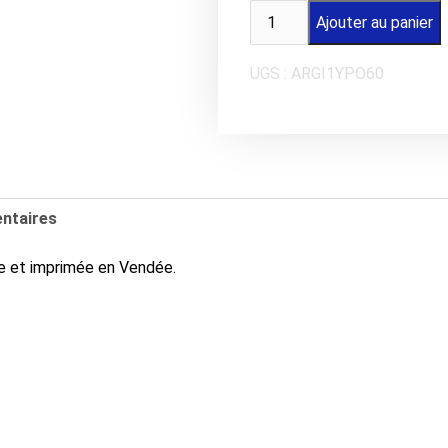
quantité
Ajouter au panier
de
Affiche
UGS :
ARGI1YPO60
LES
SABLES
D'OLONNE
Le
Prieuré
à
ntaires
La
Chaume
ne et imprimée en Vendée.