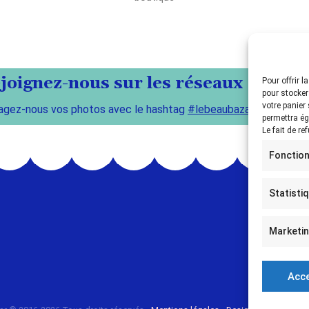
joignez-nous sur les réseaux !
Pour offrir 
pour stocker
votre panier
agez-nous vos photos avec le hashtag
#lebeaubazar
permettra ég
Le fait de re
Fonction
Statisti
Marketi
Acc