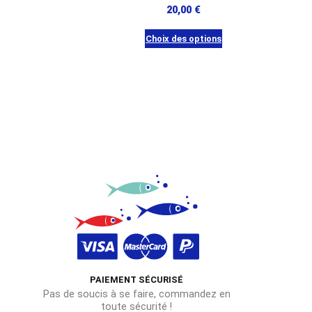
20,00
€
Choix des options
Ce
produit
a
plusieurs
s.
variations.
Les
options
peuvent
être
choisies
sur
la
page
PAIEMENT SÉCURISÉ
du
Pas de soucis à se faire, commandez en
produit
toute sécurité !