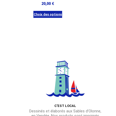
20,00
€
Choix des options
Ce
produit
a
plusieurs
variations.
Les
options
peuvent
être
choisies
sur
la
page
du
C'EST LOCAL
Dessinés et élaborés aux Sables d’Olonne,
produit
en Vendée. Nos produits sont imprimés