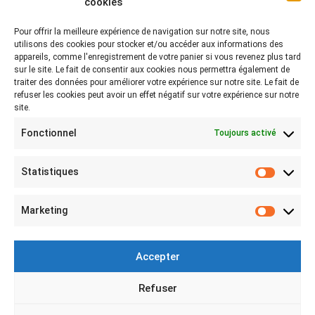
cookies
Pour offrir la meilleure expérience de navigation sur notre site, nous
Rejoignez-nous sur les réseaux !
utilisons des cookies pour stocker et/ou accéder aux informations des
appareils, comme l'enregistrement de votre panier si vous revenez plus tard
Partagez-nous vos photos avec le hashtag
sur le site. Le fait de consentir aux cookies nous permettra également de
#lebeaubazar
traiter des données pour améliorer votre expérience sur notre site. Le fait de
refuser les cookies peut avoir un effet négatif sur votre expérience sur notre
site.
Fonctionnel
Toujours activé
Statistiques
Statist
MON COMPTE
Marketing
Marketi
Mon compte
Connexion
Accepter
Mes achats
Refuser