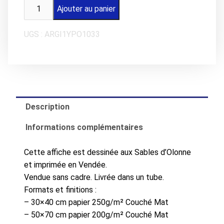
quantité
Ajouter au panier
de
Affiche
UGS :
ARGI1YPO1033
LES
SABLES
D'OLONNE
La
Place
du
Description
Tribunal
Informations complémentaires
Cette affiche est dessinée aux Sables d’Olonne
et imprimée en Vendée.
Vendue sans cadre. Livrée dans un tube.
Formats et finitions :
– 30×40 cm papier 250g/m² Couché Mat
– 50×70 cm papier 200g/m² Couché Mat