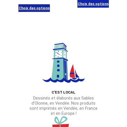
produit
Choix des options
Choix des options
Ce
Ce
produit
produit
a
a
plusieurs
plusieurs
variations.
variations.
Les
Les
options
options
peuvent
peuvent
être
être
choisies
choisies
sur
sur
la
C'EST LOCAL
la
page
Dessinés et élaborés aux Sables
page
du
d’Olonne, en Vendée. Nos produits
du
sont imprimés en Vendée, en France
produit
et en Europe !
produit