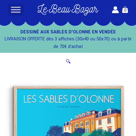
Aller
0
au
L
contenu
e
B
DESSINÉ AUX SABLES D'OLONNE EN VENDÉE
e
LIVRAISON OFFERTE dès 3 affiches (30x40 ou 50x70) ou à partir
a
de 70€ d'achat
u
B
🔍
a
z
a
r
-