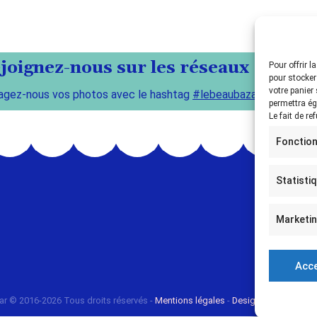
joignez-nous sur les réseaux !
Pour offrir 
pour stocker
votre panier
agez-nous vos photos avec le hashtag
#lebeaubazar
permettra ég
Le fait de re
Fonction
Statisti
Marketi
Acc
ar © 2016-2026 Tous droits réservés -
Mentions légales
-
Design Marceline C