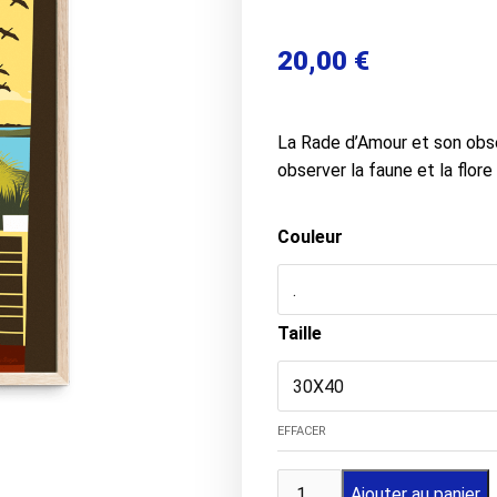
20,00
€
La Rade d’Amour et son obser
observer la faune et la flore
Couleur
Taille
EFFACER
quantité
Ajouter au panier