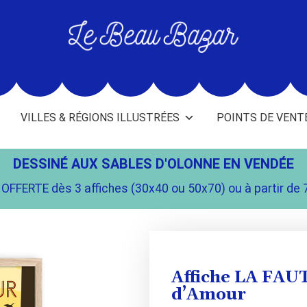
L
e
B
e
VILLES & RÉGIONS ILLUSTRÉES
POINTS DE VENT
a
u
B
DESSINÉ AUX SABLES D'OLONNE EN VENDÉE
a
OFFERTE dès 3 affiches (30x40 ou 50x70) ou à partir de 
z
a
r
-
Affiche LA FA
d’Amour