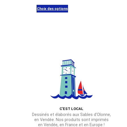
Choix des options
Ce
produit
a
plusieurs
variations.
Les
options
peuvent
être
choisies
sur
la
page
du
C'EST LOCAL
Dessinés et élaborés aux Sables d’Olonne,
produit
en Vendée. Nos produits sont imprimés
en Vendée, en France et en Europe !