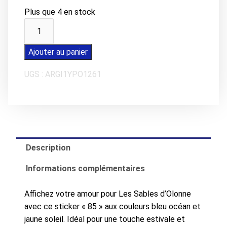
Plus que 4 en stock
quantité
de
Sticker
Ajouter au panier
Les
UGS :
ARGI1YPO1261
Sables
d'Olonne
85
-
bleu
et
Description
jaune
Informations complémentaires
Affichez votre amour pour Les Sables d’Olonne
avec ce sticker « 85 » aux couleurs bleu océan et
jaune soleil. Idéal pour une touche estivale et