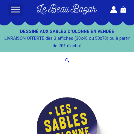
Aller
0
au
L
contenu
e
B
DESSINÉ AUX SABLES D'OLONNE EN VENDÉE
e
LIVRAISON OFFERTE dès 3 affiches (30x40 ou 50x70) ou à partir
a
de 70€ d'achat
u
B
🔍
a
z
a
r
-