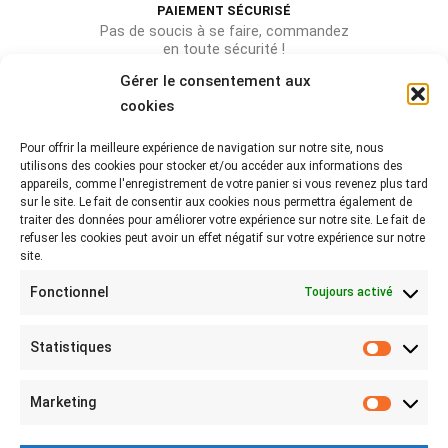
PAIEMENT SÉCURISÉ
Pas de soucis à se faire, commandez
en toute sécurité !
Gérer le consentement aux
cookies
Pour offrir la meilleure expérience de navigation sur notre site, nous
Rejoignez-nous sur les réseaux !
utilisons des cookies pour stocker et/ou accéder aux informations des
appareils, comme l'enregistrement de votre panier si vous revenez plus tard
Partagez-nous vos photos avec le hashtag
sur le site. Le fait de consentir aux cookies nous permettra également de
#lebeaubazar
traiter des données pour améliorer votre expérience sur notre site. Le fait de
refuser les cookies peut avoir un effet négatif sur votre expérience sur notre
site.
Fonctionnel
Toujours activé
Statistiques
Statist
MON COMPTE
Marketing
Marketi
Mon compte