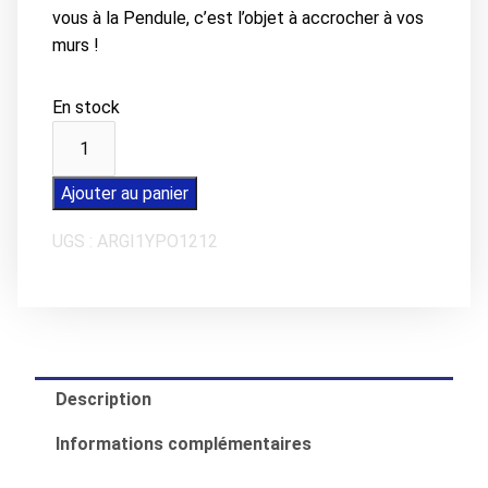
vous à la Pendule, c’est l’objet à accrocher à vos
murs !
En stock
quantité
de
Plaque
Ajouter au panier
métal
UGS :
ARGI1YPO1212
LES
SABLES
D'OLONNE
Rendez-
vous
à
Description
la
Pendule
Informations complémentaires