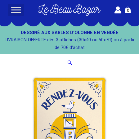
Aller
0
au
L
contenu
e
B
DESSINÉ AUX SABLES D'OLONNE EN VENDÉE
e
LIVRAISON OFFERTE dès 3 affiches (30x40 ou 50x70) ou à partir
a
de 70€ d'achat
u
B
🔍
a
z
a
r
-