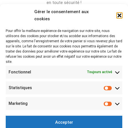
en toute sécurité !
Gérer le consentement aux
cookies
Pour offrir la meilleure expérience de navigation sur notre site, nous
Rejoignez-nous sur les réseaux !
utilisons des cookies pour stocker et/ou accéder aux informations des
appareils, comme l'enregistrement de votre panier si vous revenez plus tard
Partagez-nous vos photos avec le hashtag
sur le site. Le fait de consentir aux cookies nous permettra également de
#lebeaubazar
traiter des données pour améliorer votre expérience sur notre site. Le fait de
refuser les cookies peut avoir un effet négatif sur votre expérience sur notre
site.
Fonctionnel
Toujours activé
Statistiques
Statist
MON COMPTE
Marketing
Marketi
Mon compte
Connexion
Accepter
Mes achats