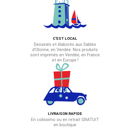
options
options
peuvent
peuvent
être
être
choisies
choisies
sur
sur
C'EST LOCAL
la
la
Dessinés et élaborés aux Sables
page
page
d’Olonne, en Vendée. Nos produits
du
du
sont imprimés en Vendée, en France
et en Europe !
produit
produit
LIVRAISON RAPIDE
En colissimo ou en retrait GRATUIT
en boutique