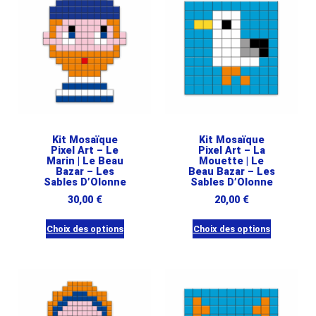
Kit Mosaïque
Kit Mosaïque
Pixel Art – Le
Pixel Art – La
Marin | Le Beau
Mouette | Le
Bazar – Les
Beau Bazar – Les
Sables D’Olonne
Sables D’Olonne
30,00
€
20,00
€
Choix des options
Choix des options
Ce
Ce
produit
produit
a
a
plusieurs
plusieurs