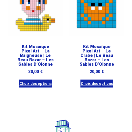
variations.
variations.
Les
Les
options
options
peuvent
peuvent
être
être
choisies
choisies
sur
sur
Kit Mosaïque
Kit Mosaïque
Pixel Art – La
Pixel Art – Le
la
la
Baigneuse | Le
Crabe | Le Beau
page
page
Beau Bazar – Les
Bazar – Les
Sables D’Olonne
Sables D’Olonne
du
du
30,00
€
20,00
€
produit
produit
Choix des options
Choix des options
Ce
Ce
produit
produit
a
a
plusieurs
plusieurs
variations.
variations.
Les
Les