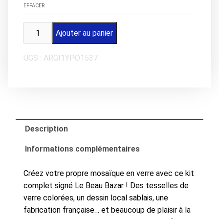
EFFACER
quantité
Ajouter au panier
de
Kit
UGS :
ARGI1YPO1537
Mosaïque
Pixel
Art
–
Le
Poisson
Description
|
Informations complémentaires
Le
Beau
Créez votre propre mosaïque en verre avec ce kit
Bazar
complet signé Le Beau Bazar ! Des tesselles de
–
verre colorées, un dessin local sablais, une
Les
fabrication française… et beaucoup de plaisir à la
Sables