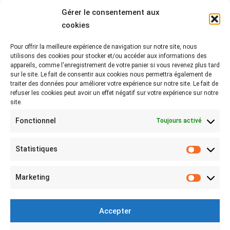
Gérer le consentement aux
cookies
Pour offrir la meilleure expérience de navigation sur notre site, nous
Rejoignez-nous sur les réseaux !
utilisons des cookies pour stocker et/ou accéder aux informations des
appareils, comme l'enregistrement de votre panier si vous revenez plus tard
Partagez-nous vos photos avec le hashtag
sur le site. Le fait de consentir aux cookies nous permettra également de
#lebeaubazar
traiter des données pour améliorer votre expérience sur notre site. Le fait de
refuser les cookies peut avoir un effet négatif sur votre expérience sur notre
site.
Fonctionnel
Toujours activé
Statistiques
Statist
MON COMPTE
Marketing
Marketi
Mon compte
Connexion
Accepter
Mes achats