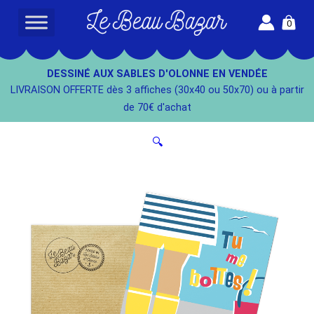
Aller
0
au
L
contenu
e
B
DESSINÉ AUX SABLES D'OLONNE EN VENDÉE
e
LIVRAISON OFFERTE dès 3 affiches (30x40 ou 50x70) ou à partir
a
de 70€ d'achat
u
B
🔍
a
z
a
r
-