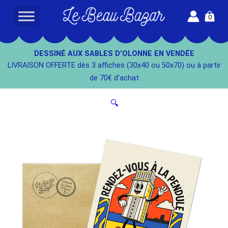
Aller
0
au
L
contenu
e
B
DESSINÉ AUX SABLES D'OLONNE EN VENDÉE
e
LIVRAISON OFFERTE dès 3 affiches (30x40 ou 50x70) ou à partir
a
de 70€ d'achat
u
B
🔍
a
z
a
r
-