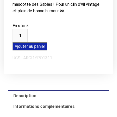
mascotte des Sables ! Pour un clin d’◊il vintage
et plein de bonne humeur ◊◊
En stock
quantité
de
Carte
Ajouter au panier
postale
UGS :
ARGI1YPO1311
LES
SABLES
D'OLONNE
Mascotte
Pendule
Description
Informations complémentaires