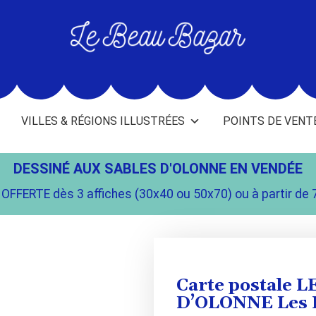
L
e
B
e
VILLES & RÉGIONS ILLUSTRÉES
POINTS DE VENT
a
u
B
DESSINÉ AUX SABLES D'OLONNE EN VENDÉE
a
OFFERTE dès 3 affiches (30x40 ou 50x70) ou à partir de 
z
a
r
-
Carte postale 
D’OLONNE Les H