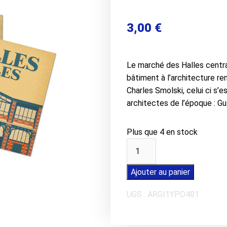
3,00
€
Le marché des Halles centr
bâtiment à l’architecture re
Charles Smolski, celui ci s’e
architectes de l’époque : Gu
Plus que 4 en stock
quantité
de
Carte
Ajouter au panier
postale
UGS :
ARGI1YPO481
LES
SABLES
D'OLONNE