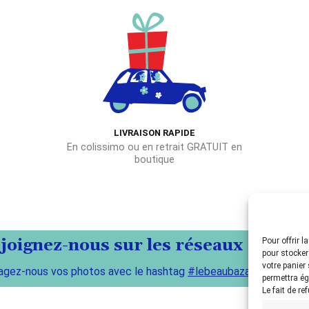
LIVRAISON RAPIDE
En colissimo ou en retrait GRATUIT en
boutique
joignez-nous sur les réseaux !
Pour offrir 
pour stocker
votre panier
agez-nous vos photos avec le hashtag
#lebeaubazar
permettra ég
Le fait de re