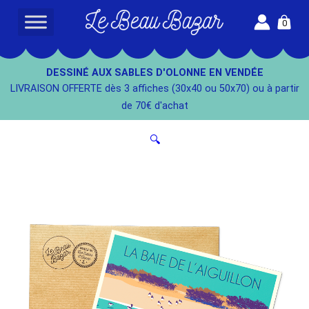
Aller
0
au
L
contenu
e
B
DESSINÉ AUX SABLES D'OLONNE EN VENDÉE
e
LIVRAISON OFFERTE dès 3 affiches (30x40 ou 50x70) ou à partir
a
de 70€ d'achat
u
B
🔍
a
z
a
r
-