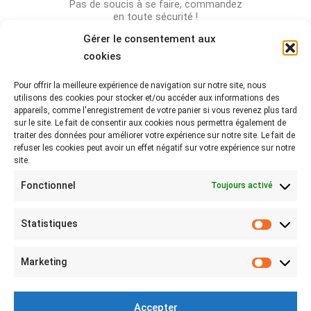
Pas de soucis à se faire, commandez
en toute sécurité !
Gérer le consentement aux
cookies
Pour offrir la meilleure expérience de navigation sur notre site, nous
Rejoignez-nous sur les réseaux !
utilisons des cookies pour stocker et/ou accéder aux informations des
appareils, comme l'enregistrement de votre panier si vous revenez plus tard
Partagez-nous vos photos avec le hashtag
sur le site. Le fait de consentir aux cookies nous permettra également de
#lebeaubazar
traiter des données pour améliorer votre expérience sur notre site. Le fait de
refuser les cookies peut avoir un effet négatif sur votre expérience sur notre
site.
Fonctionnel
Toujours activé
Statistiques
Statist
MON COMPTE
Marketing
Marketi
Mon compte
Connexion
Accepter