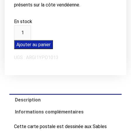
présents sur la côte vendéenne.
En stock
quantité
de
Carte
Ajouter au panier
postale
UGS :
ARGI1YPO1013
L'AIGUILLON-
SUR-
MER
La
baie
Description
Informations complémentaires
Cette carte postale est dessinée aux Sables