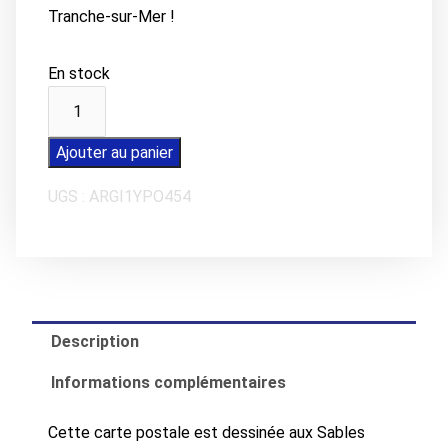
Tranche-sur-Mer !
En stock
quantité
de
Carte
Ajouter au panier
postale
UGS :
ARGI1YPO454
LA
TRANCHE-
SUR-
MER
Sunset
Description
Informations complémentaires
Cette carte postale est dessinée aux Sables