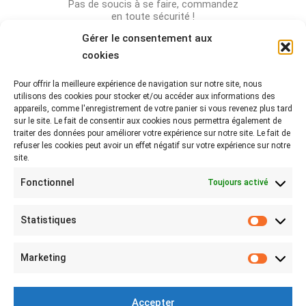
Pas de soucis à se faire, commandez
en toute sécurité !
Gérer le consentement aux
cookies
Pour offrir la meilleure expérience de navigation sur notre site, nous
Rejoignez-nous sur les réseaux !
utilisons des cookies pour stocker et/ou accéder aux informations des
appareils, comme l'enregistrement de votre panier si vous revenez plus tard
Partagez-nous vos photos avec le hashtag
sur le site. Le fait de consentir aux cookies nous permettra également de
#lebeaubazar
traiter des données pour améliorer votre expérience sur notre site. Le fait de
refuser les cookies peut avoir un effet négatif sur votre expérience sur notre
site.
Fonctionnel
Toujours activé
Statistiques
Statist
MON COMPTE
Marketing
Marketi
Mon compte
Connexion
Accepter