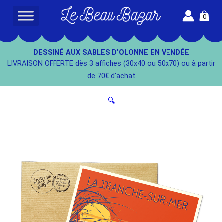
Aller
0
au
L
contenu
e
B
DESSINÉ AUX SABLES D'OLONNE EN VENDÉE
e
LIVRAISON OFFERTE dès 3 affiches (30x40 ou 50x70) ou à partir
a
de 70€ d'achat
u
B
🔍
a
z
a
r
-