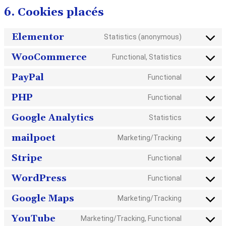
6. Cookies placés
Elementor
Statistics (anonymous)
Consent
to
WooCommerce
Functional, Statistics
Consent
service
to
PayPal
Functional
elementor
Consent
service
to
PHP
Functional
woocomme
Consent
service
to
Google Analytics
Statistics
paypal
Consent
service
to
mailpoet
Marketing/Tracking
php
Consent
service
to
Stripe
Functional
google-
Consent
service
analytics
to
WordPress
Functional
mailpoet
Consent
service
to
Google Maps
Marketing/Tracking
stripe
Consent
service
to
YouTube
Marketing/Tracking, Functional
wordpress
Consent