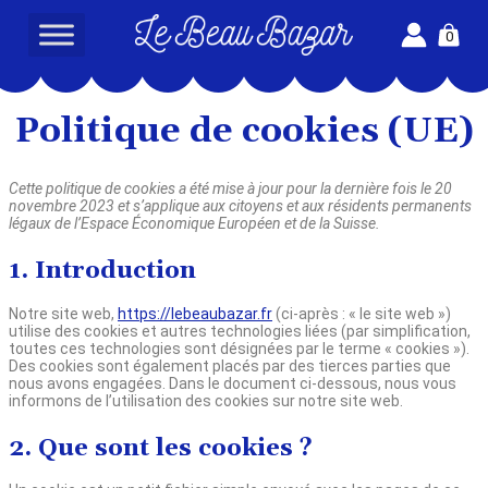
Aller
0
au
L
contenu
e
B
Politique de cookies (UE)
e
a
Cette politique de cookies a été mise à jour pour la dernière fois le 20
u
novembre 2023 et s’applique aux citoyens et aux résidents permanents
B
légaux de l’Espace Économique Européen et de la Suisse.
a
1. Introduction
z
a
Notre site web,
https://lebeaubazar.fr
(ci-après : « le site web »)
r
utilise des cookies et autres technologies liées (par simplification,
toutes ces technologies sont désignées par le terme « cookies »).
-
Des cookies sont également placés par des tierces parties que
nous avons engagées. Dans le document ci-dessous, nous vous
informons de l’utilisation des cookies sur notre site web.
2. Que sont les cookies ?