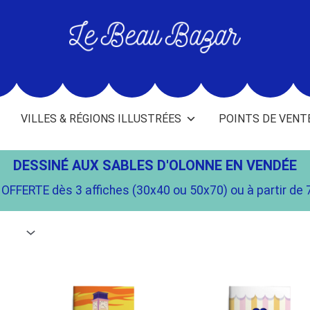
L
e
B
e
VILLES & RÉGIONS ILLUSTRÉES
POINTS DE VENT
a
u
B
DESSINÉ AUX SABLES D'OLONNE EN VENDÉE
a
OFFERTE dès 3 affiches (30x40 ou 50x70) ou à partir de 
z
a
r
-